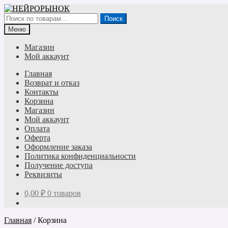
Перейти
Перейти
к
к
Искать:
Поиск
навигации
содержимому
Меню
Магазин
Мой аккаунт
Главная
Возврат и отказ
Контакты
Корзина
Магазин
Мой аккаунт
Оплата
Оферта
Оформление заказа
Политика конфиденциальности
Получение доступа
Реквизиты
0,00
₽
0 товаров
Главная
/
Корзина