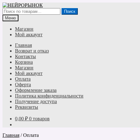
Перейти
Перейти
к
к
Искать:
Поиск
навигации
содержимому
Меню
Магазин
Мой аккаунт
Главная
Возврат и отказ
Контакты
Корзина
Магазин
Мой аккаунт
Оплата
Оферта
Оформление заказа
Политика конфиденциальности
Получение доступа
Реквизиты
0,00
₽
0 товаров
Главная
/
Оплата